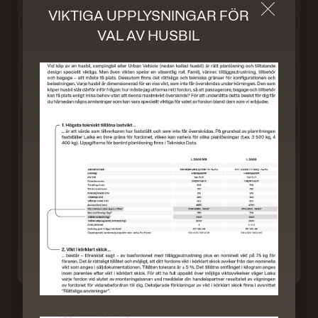
Durch Scrolling wird der Button zum Akzeptier
VIKTIGA UPPLYSNINGAR FÖR
VAL AV HUSBIL
från 1 276 000,– kr