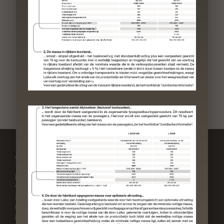
Adres
Contact
Laika Caravans S.p.A.
Telefoon:
Via Certaldese 41/A
+39 055 805 81
San Casciano in Val di Pesa
E-mail:
50026 Firenze
laika@laika.it
Italia