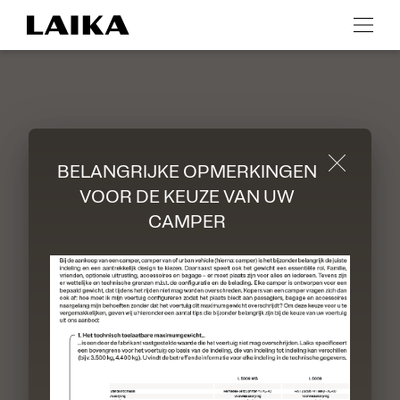
Terug naar de startpagina
Durch Scrolling wird der Button zum Akzeptier
BELANGRIJKE OPMERKINGEN
VOOR DE KEUZE VAN UW
CAMPER