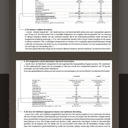
Adres
Contact
Laika Caravans S.p.A.
Telefoon:
Via Certaldese 41/A
+39 055 805 81
San Casciano in Val di Pesa
E-mail:
50026 Firenze
laika@laika.it
Italia