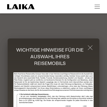
Zurück zur Startseite
Durch Scrolling wird der Button zum Akzeptier
WICHTIGE HINWEISE FÜR DIE
AUSWAHL IHRES
REISEMOBILS