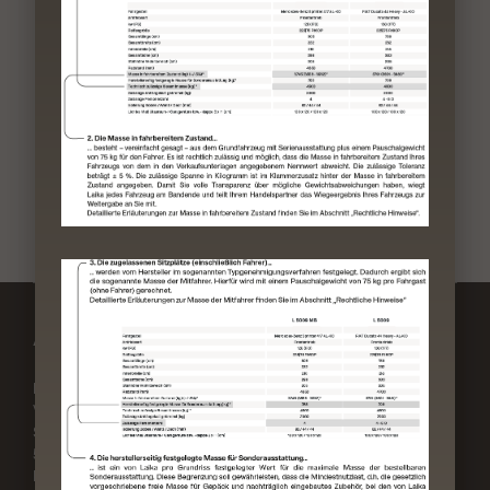
Adresse
Kontakt
Laika Caravans S.p.A.
Telefon:
Via Certaldese 41/A
+39 055 805 81
San Casciano in Val di Pesa
Mail:
50026 Florenz
laika@laika.it
Italien