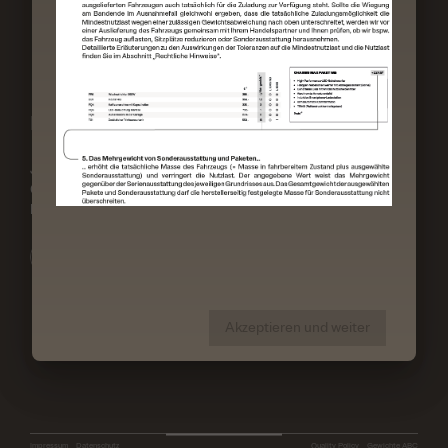
Presse
Newsletter
Follow us
Jetzt anmelden für mehr
Facebook
Geschichten,
Instagram
News und la Dolce Vita.
Youtube
LinkedIn
Jetzt anmelden
Free on Tour
Laika Club
Erwin Hymer Museum
Akzeptieren und weiter
Werksbesichtigung
Impressum
Datenschutz
Quality Policy
Gewichte ABC